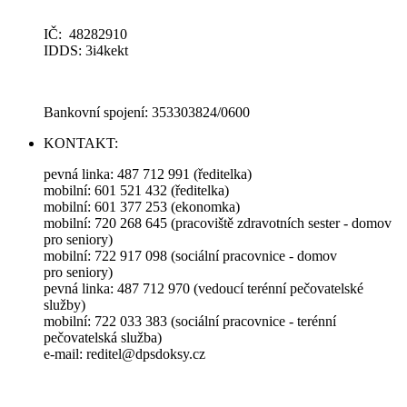
IČ: 48282910
IDDS: 3i4kekt
Bankovní spojení: 353303824/0600
KONTAKT:
pevná linka: 487 712 991 (ředitelka)
mobilní: 601 521 432 (ředitelka)
mobilní: 601 377 253 (ekonomka)
mobilní: 720 268 645 (pracoviště zdravotních sester - domov
pro seniory)
mobilní: 722 917 098 (sociální pracovnice - domov
pro seniory)
pevná linka: 487 712 970 (vedoucí terénní pečovatelské
služby)
mobilní: 722 033 383 (sociální pracovnice - terénní
pečovatelská služba)
e-mail: reditel@dpsdoksy.cz