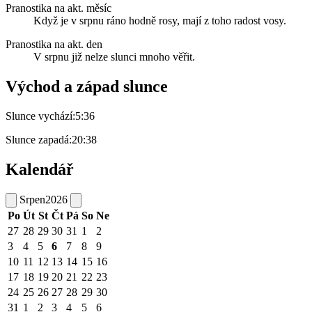
Pranostika na akt. měsíc
Když je v srpnu ráno hodně rosy, mají z toho radost vosy.
Pranostika na akt. den
V srpnu již nelze slunci mnoho věřit.
Východ a západ slunce
Slunce vychází:
5:36
Slunce zapadá:
20:38
Kalendář
Srpen
2026
Po
Út
St
Čt
Pá
So
Ne
27
28
29
30
31
1
2
3
4
5
6
7
8
9
10
11
12
13
14
15
16
17
18
19
20
21
22
23
24
25
26
27
28
29
30
31
1
2
3
4
5
6