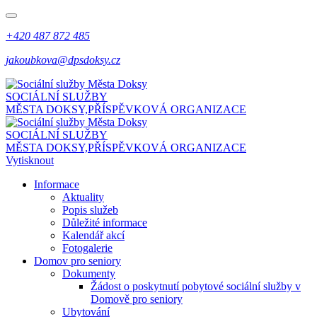
+420 487 872 485
jakoubkova@dpsdoksy.cz
SOCIÁLNÍ SLUŽBY
MĚSTA DOKSY,
PŘÍSPĚVKOVÁ ORGANIZACE
SOCIÁLNÍ SLUŽBY
MĚSTA DOKSY,
PŘÍSPĚVKOVÁ ORGANIZACE
Vytisknout
Informace
Aktuality
Popis služeb
Důležité informace
Kalendář akcí
Fotogalerie
Domov pro seniory
Dokumenty
Žádost o poskytnutí pobytové sociální služby v
Domově pro seniory
Ubytování