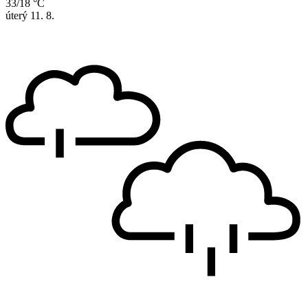
33/18 °C
úterý
11. 8.