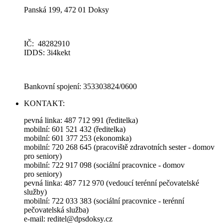
Panská 199, 472 01 Doksy
IČ: 48282910
IDDS: 3i4kekt
Bankovní spojení: 353303824/0600
KONTAKT:
pevná linka: 487 712 991 (ředitelka)
mobilní: 601 521 432 (ředitelka)
mobilní: 601 377 253 (ekonomka)
mobilní: 720 268 645 (pracoviště zdravotních sester - domov
pro seniory)
mobilní: 722 917 098 (sociální pracovnice - domov
pro seniory)
pevná linka: 487 712 970 (vedoucí terénní pečovatelské
služby)
mobilní: 722 033 383 (sociální pracovnice - terénní
pečovatelská služba)
e-mail: reditel@dpsdoksy.cz