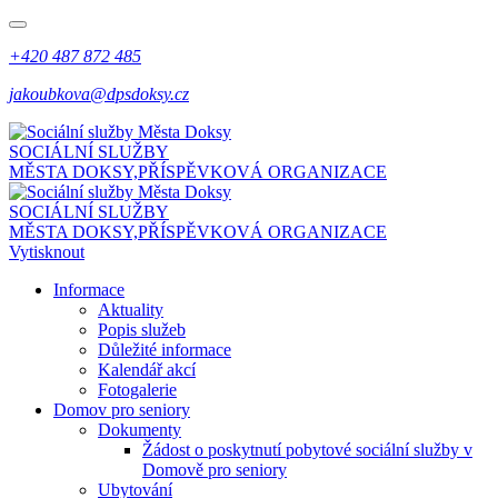
+420 487 872 485
jakoubkova@dpsdoksy.cz
SOCIÁLNÍ SLUŽBY
MĚSTA DOKSY,
PŘÍSPĚVKOVÁ ORGANIZACE
SOCIÁLNÍ SLUŽBY
MĚSTA DOKSY,
PŘÍSPĚVKOVÁ ORGANIZACE
Vytisknout
Informace
Aktuality
Popis služeb
Důležité informace
Kalendář akcí
Fotogalerie
Domov pro seniory
Dokumenty
Žádost o poskytnutí pobytové sociální služby v
Domově pro seniory
Ubytování