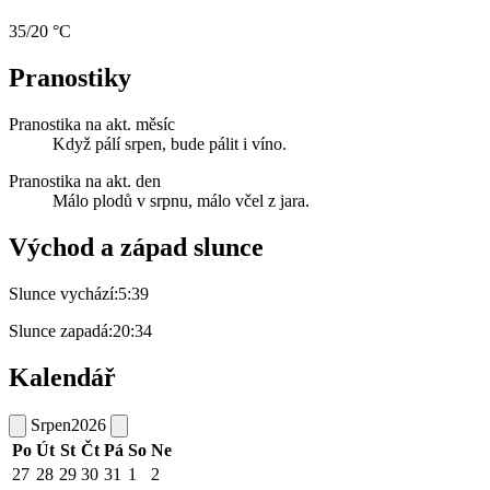
35/20 °C
Pranostiky
Pranostika na akt. měsíc
Když pálí srpen, bude pálit i víno.
Pranostika na akt. den
Málo plodů v srpnu, málo včel z jara.
Východ a západ slunce
Slunce vychází:
5:39
Slunce zapadá:
20:34
Kalendář
Srpen
2026
Po
Út
St
Čt
Pá
So
Ne
27
28
29
30
31
1
2