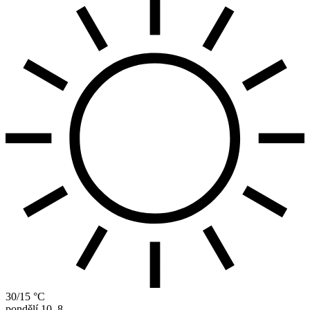
30/15 °C
pondělí
10. 8.