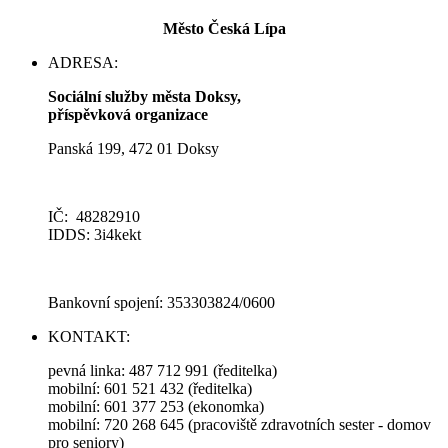
Město Česká Lípa
ADRESA:
Sociální služby města Doksy,
příspěvková organizace
Panská 199, 472 01 Doksy
IČ: 48282910
IDDS: 3i4kekt
Bankovní spojení: 353303824/0600
KONTAKT:
pevná linka: 487 712 991 (ředitelka)
mobilní: 601 521 432 (ředitelka)
mobilní: 601 377 253 (ekonomka)
mobilní: 720 268 645 (pracoviště zdravotních sester - domov
pro seniory)