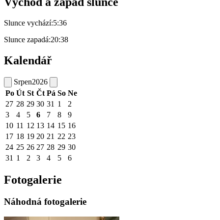
Východ a západ slunce
Slunce vychází:
5:36
Slunce zapadá:
20:38
Kalendář
Srpen
2026
Po
Út
St
Čt
Pá
So
Ne
27
28
29
30
31
1
2
3
4
5
6
7
8
9
10
11
12
13
14
15
16
17
18
19
20
21
22
23
24
25
26
27
28
29
30
31
1
2
3
4
5
6
Fotogalerie
Náhodná fotogalerie