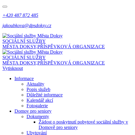
+420 487 872 485
jakoubkova@dpsdoksy.cz
SOCIÁLNÍ SLUŽBY
MĚSTA DOKSY,
PŘÍSPĚVKOVÁ ORGANIZACE
SOCIÁLNÍ SLUŽBY
MĚSTA DOKSY,
PŘÍSPĚVKOVÁ ORGANIZACE
Vytisknout
Informace
Aktuality
Popis služeb
Důležité informace
Kalendář akcí
Fotogalerie
Domov pro seniory
Dokumenty
Žádost o poskytnutí pobytové sociální služby v
Domově pro seniory
Ubytování